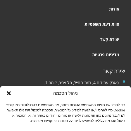
אודות
חוות דעת משפטיות
יצירת קשר
מדיניות פרטיות
יצירת קשר
פארק עתידים 4, רמת החייל, תל אביב, קומה 1.
אינשטיין 139, חיפה (כניסה לחניון מרחוב סייפן 1).
ניהול הסכמה
050-2766003
כדי לספק את חוויות המשתמש הטובות ביותר, אנו משתמשים בטכנולוגיות כמו קובצי
הצהרת נגישות
Cookie כדי לאחסן ו/או לגשת למידע על המכשיר. הסכמה לטכנולוגיות אלו תאפשר
לנו לעבד נתונים כגון התנהגות גלישה או מזהים ייחודיים באתר זה. אי הסכמה או
ביטול הסכמה עלולים להשפיע לרעה על תכונות ופונקציות מסוימות.