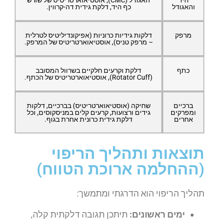
היד
האגודל (CMC), אוסטיאוארטריטיס של שורש
והאגודל
כף היד, דלקת גידית דה-קרווין.
מרפק
דלקות גידיות כרוניות (אפיקונדיליטיס לטרלית
– מרפק טניס), אוסטיאוארטריטיס של המרפק.
כתף
דלקת וקרעים חלקיים בשרוול המסובב
(Rotator Cuff), אוסטיאוארטריטיס של הכתף.
ברכיים
שחיקה (אוסטיאוארטריטיס) בברכיים, דלקות
ומפרקים
גידים ורצועות, קרעים קלים במניסקוסים, וכל
אחרים
דלקת גידית כרונית אחרת בגוף.
תוצאות ותהליך הריפוי
(ההחלמה ארוכת הטווח)
תהליך הריפוי הוא הדרגתי ומתמשך:
ימים ראשונים:
תיתכן תגובה דלקתית קלה,