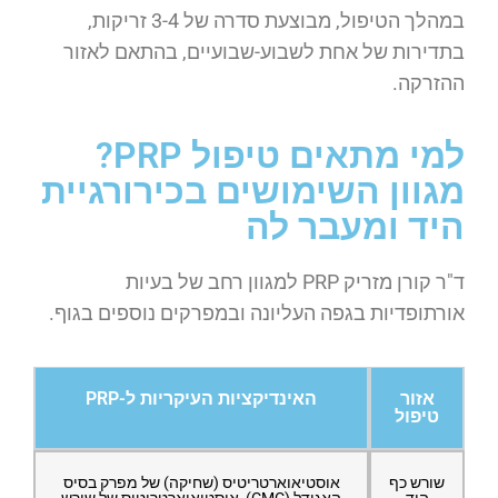
במהלך הטיפול, מבוצעת סדרה של 3-4 זריקות,
בתדירות של אחת לשבוע-שבועיים, בהתאם לאזור
ההזרקה.
למי מתאים טיפול PRP?
מגוון השימושים בכירורגיית
היד ומעבר לה
ד"ר קורן מזריק PRP למגוון רחב של בעיות
אורתופדיות בגפה העליונה ובמפרקים נוספים בגוף.
אזור
האינדיקציות העיקריות ל-PRP
טיפול
שורש כף
אוסטיאוארטריטיס (שחיקה) של מפרק בסיס