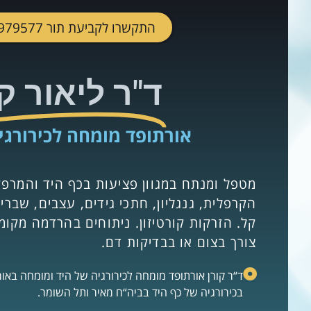
התקשרו לקביעת תור 077-9979577
ד"ר ליאור קו
אורתופד מומחה לכירורגי
מטפל ומנתח במגוון פציעות בכף היד והמרפ
הקרפלית, גנגליון, חתכי גידים, עצבים, שברי
קל. הזרקות קורטיזון. ניתוחים בהרדמה מקו
צורך בצום או בבדיקות דם.
ד“ר קורן אורתופד מומחה לכירורגיה של היד ומומחה באו
בכירורגיה של כף היד בביה“ח מאיר ותל השומר.